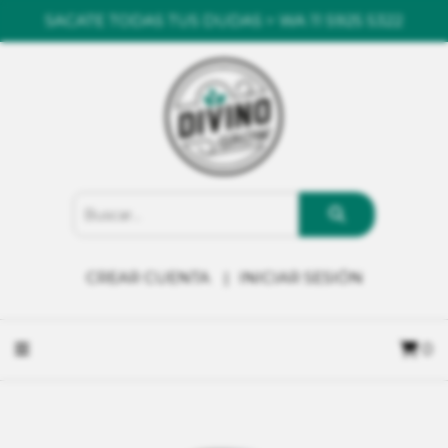
SACATE TODAS TUS DUDAS > WA 11 5925 5322
CREAR CUENTA
INICIAR SESIÓN
0