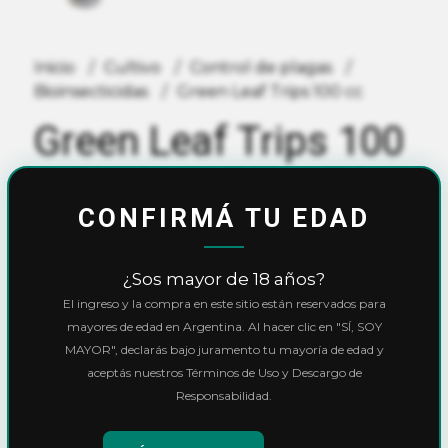
Inicio
Cultivo
Control de plagas
Bioinsecticidas
Green Leaf Trips 100 cc
Green Leaf Trips 100
cc
CONFIRMÁ TU EDAD
$3.700,00
¿Sos mayor de 18 años?
10% OFF
con
Transferencia
o
Efectivo
El ingreso y la compra en este sitio están reservados para
Precio final:
$3.330,00
mayores de edad en Argentina. Al hacer clic en "SÍ, SOY
MAYOR", declarás bajo juramento tu mayoría de edad y
Ver cuotas y descuentos
aceptás nuestros Términos de Uso y Descargo de
Responsabilidad.
Cantidad