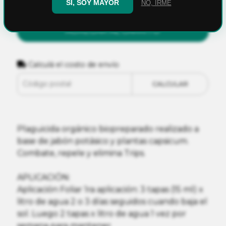
SÍ, SOY MAYOR
NO, IRME
AGREGAR AL CARRITO
Calculá el costo de envío
CALCULAR
Plaguicida orgánico biopreparado realizado a
base de jabón potásico y plantas capsicum.
Combate, repele y elimina Trips.
APLICACIÓN:
Aplicación Foliar 1ra aplicación: 3 tapas (15 ml) x
litro de agua 2 o 3 días seguidos cuando baja el
sol. Luego 2 tapas x litro de agua 1 vez por
semana para mantener.