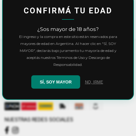
Balastros
CONFIRMÁ TU EDAD
No se han encontrado productos
¿Sos mayor de 18 años?
El ingreso y la compra en este sitio están reservados para
mayores de edad en Argentina. Al hacer clic en "SÍ, SOY
MAYOR", declarás bajo juramento tu mayoría de edad y
MEDIOS DE PAGO
aceptás nuestros Términos de Uso y Descargo de
Responsabilidad.
SÍ, SOY MAYOR
NO, IRME
MEDIOS DE ENVÍO
NUESTRAS REDES SOCIALES