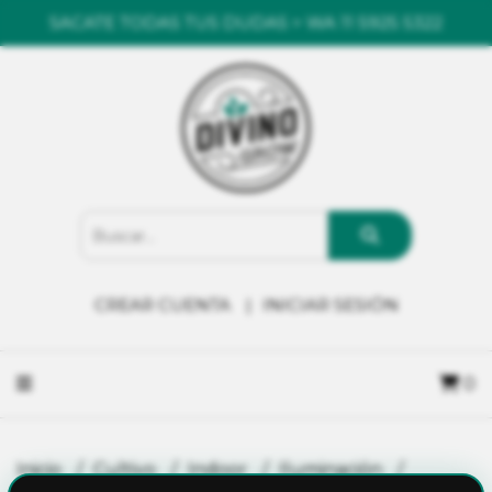
SACATE TODAS TUS DUDAS > WA 11 5925 5322
CREAR CUENTA
INICIAR SESIÓN
0
Inicio
Cultivo
Indoor
Iluminación