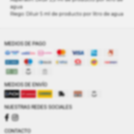
agua
Riego: Diluir 5 ml de producto por litro de agua
MEDIOS DE PAGO
MEDIOS DE ENVÍO
NUESTRAS REDES SOCIALES
CONTACTO