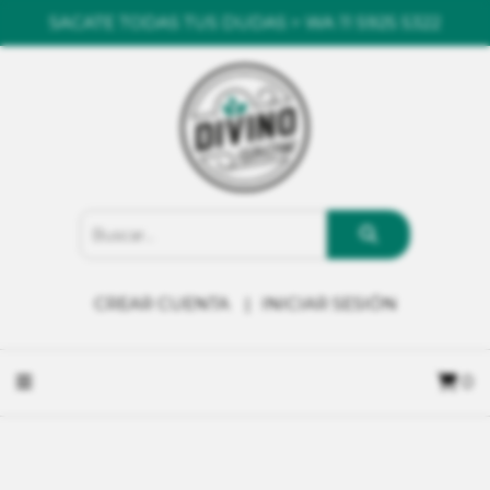
SACATE TODAS TUS DUDAS > WA 11 5925 5322
CREAR CUENTA
INICIAR SESIÓN
0