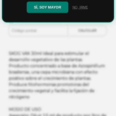
AGREGAR AL CARRITO
SÍ, SOY MAYOR
NO, IRME
Calculá el costo de envío
CALCULAR
SKOG VAX 30ml Ideal para estimular el
desarrollo vegetativo de las plantas
Producto concentrado a base de Azospinillum
brasilense, una cepa microbiana con efecto
positivo sobre el crecimiento de plantas.
Produce fitohormonas promotoras del
crecimiento vegetal y facilita la fijación de
nitrógeno
MODO DE USO
Aspersión: Diluir 2,5 ml de producto por litro de