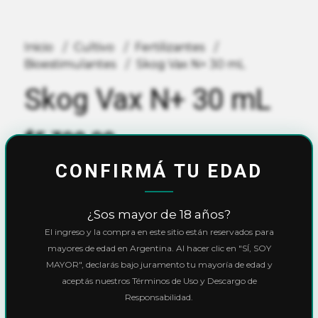
Inicio
Cultivo
Fertilizantes
Bioestimulantes
Skog Vax N+ 30 mL
Skog Vax N+ 30 mL
$5.300,00
CONFIRMÁ TU EDAD
10% OFF
con
Transferencia
o
Efectivo
Precio final:
$4.770,00
¿Sos mayor de 18 años?
Ver cuotas y descuentos
El ingreso y la compra en este sitio están reservados para
mayores de edad en Argentina. Al hacer clic en "SÍ, SOY
Cantidad
MAYOR", declarás bajo juramento tu mayoría de edad y
aceptás nuestros Términos de Uso y Descargo de
Responsabilidad.