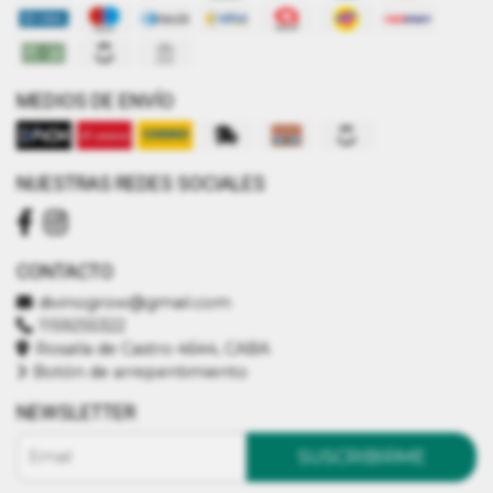
MEDIOS DE ENVÍO
NUESTRAS REDES SOCIALES
CONTACTO
divinogrow@gmail.com
1159255322
Rosalía de Castro 4644, CABA
Botón de arrepentimiento
NEWSLETTER
SUSCRIBIRME