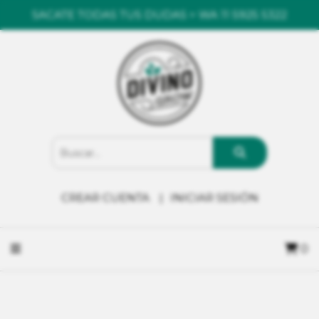
SACATE TODAS TUS DUDAS > WA 11 5925 5322
CREAR CUENTA
INICIAR SESIÓN
0