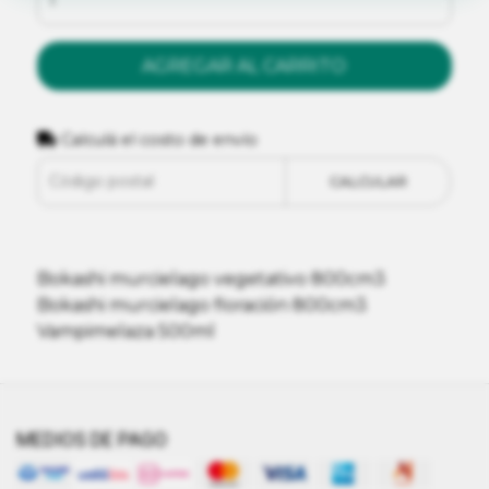
AGREGAR AL CARRITO
Calculá el costo de envío
CALCULAR
Bokashi murcielago vegetativo 800cm3
Bokashi murcielago floración 800cm3
Vampimelaza 500ml
MEDIOS DE PAGO