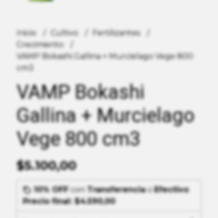
Inicio
Cultivo
Fertilizantes
Crecimiento
VAMP Bokashi Gallina + Murcielago Vege 800
cm3
VAMP Bokashi
Gallina + Murcielago
Vege 800 cm3
$5.100,00
10% OFF
con
Transferencia
o
Efectivo
Precio final:
$4.590,00