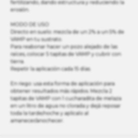
fertilizando, dando estructura y reduciendo la
erosión.
MODO DE USO
Directo en suelo: mezcla de un 2% a un 5% de
VAMP en tu sustrato.
Para reabonar hacer un pozo alejado de las
raíces, colocar 5 tapitas de VAMP y cubrir con
tierra.
Repetir la aplicación cada 15 días.
En riego: usa esta forma de aplicación para
obtener resultados más rápidos. Mezcla 2
tapitas de VAMP con 1 cucharadita de melaza
en un litro de agua no clorada y dejá reposar
toda la tarde/noche y aplicalo al
amanecer/anochecer.