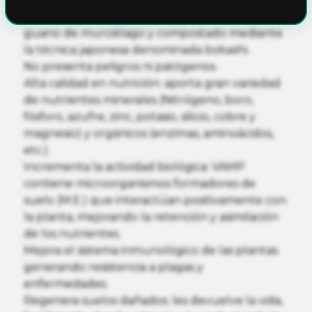
Abono orgánico 100% ecológico: elaborado con
guano de murciélago y compostado mediante
la técnica japonesa denominada bokashi.
No presenta peligros ni patógenos.
Alta calidad en nutrición: aporta gran variedad
de nutrientes minerales (Nitrógeno, boro,
fósforo, azufre, zinc, potasio, silicio, cobre y
magnesio) y orgánicos (enzimas, aminoácidos,
etc.).
Incrementa la actividad biológica: VAMP
contiene microorganismos formadores de
suelo (M.E.) que interactúan positivamente con
la planta, mejorando la retención y asimilación
de los nutrientes.
Mejora el sistema inmunológico de las plantas:
generando resistencia a plagas y
enfermedades.
Regenera suelos dañados: les devuelve la vida,