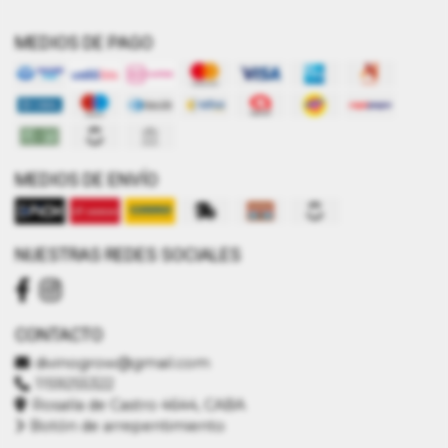
MEDIOS DE PAGO
MEDIOS DE ENVÍO
NUESTRAS REDES SOCIALES
CONTACTO
divinogrow@gmail.com
1159255322
Rosalía de Castro 4644, CABA
Botón de arrepentimiento