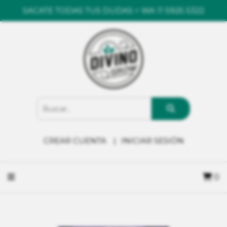
SACATE TODAS TUS DUDAS > WA 11 5925 5322
CREAR CUENTA
INICIAR SESIÓN
0