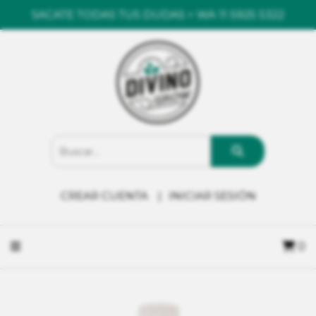
SACATE TODAS TUS DUDAS > WA 11 5925 5322
CREAR CUENTA
INICIAR SESIÓN
0