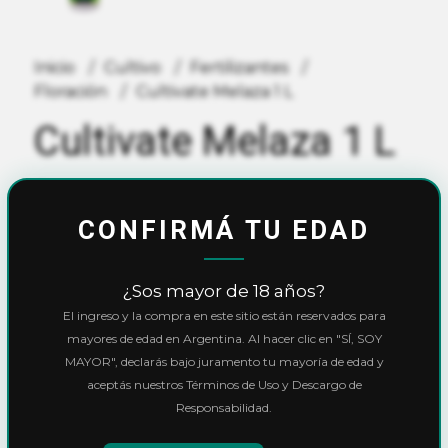
Inicio
Cultivo
Fertilizantes
Floración
Cultivate Melaza 1 L
Cultivate Melaza 1 L
$20.300,00
CONFIRMÁ TU EDAD
10% OFF
con
Transferencia
o
Efectivo
Precio final:
$18.270,00
¿Sos mayor de 18 años?
Ver cuotas y descuentos
El ingreso y la compra en este sitio están reservados para
mayores de edad en Argentina. Al hacer clic en "SÍ, SOY
MAYOR", declarás bajo juramento tu mayoría de edad y
Cantidad
aceptás nuestros Términos de Uso y Descargo de
Responsabilidad.