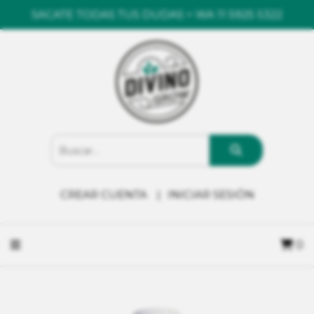
SACATE TODAS TUS DUDAS > WA 11 5925 5322
CREAR CUENTA
INICIAR SESIÓN
0