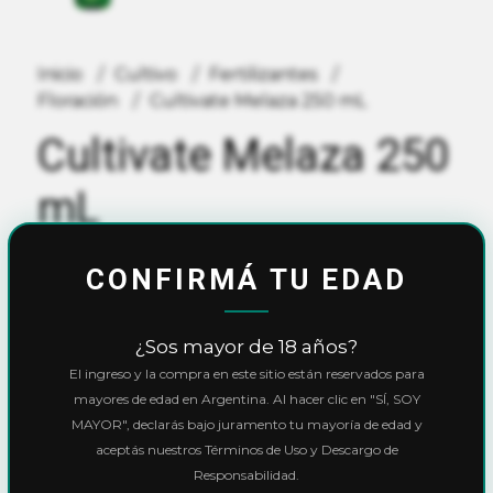
Inicio
Cultivo
Fertilizantes
Floración
Cultivate Melaza 250 mL
Cultivate Melaza 250
mL
$6.700,00
CONFIRMÁ TU EDAD
10% OFF
con
Transferencia
o
Efectivo
¿Sos mayor de 18 años?
Precio final:
$6.030,00
El ingreso y la compra en este sitio están reservados para
Ver cuotas y descuentos
mayores de edad en Argentina. Al hacer clic en "SÍ, SOY
MAYOR", declarás bajo juramento tu mayoría de edad y
aceptás nuestros Términos de Uso y Descargo de
Cantidad
Responsabilidad.