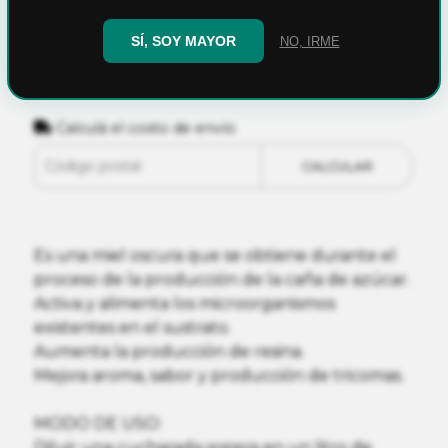
SÍ, SOY MAYOR
NO, IRME
AGREGAR AL CARRITO
Calculá el costo de envío
CALCULAR
Es una miel oscura que se obtiene durante el
proceso de la producción de la caña de azúcar.
Activa y alimenta los microorganismos
existentes en el sustrato.
Aumenta la producción de resina.
Mejora aroma, sabor y producción de tricomas.
MODO DE USO:
Diluir una cucharada sopera en un litro de