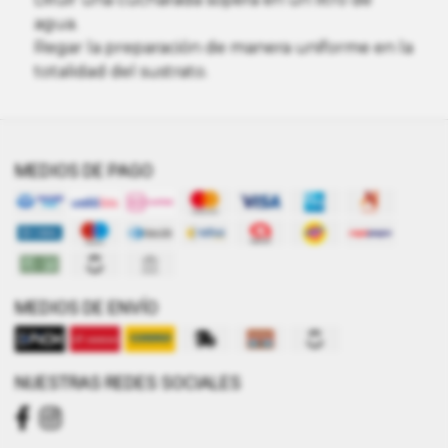
agua.
Regar la preparación de manera uniforme en la
totalidad del sustrato.
MEDIOS DE PAGO
MEDIOS DE ENVÍO
NUESTRAS REDES SOCIALES