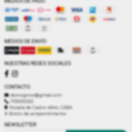
MEDIOS DE PAGO
MEDIOS DE ENVÍO
NUESTRAS REDES SOCIALES
CONTACTO
divinogrow@gmail.com
1159255322
Rosalía de Castro 4644, CABA
Botón de arrepentimiento
NEWSLETTER