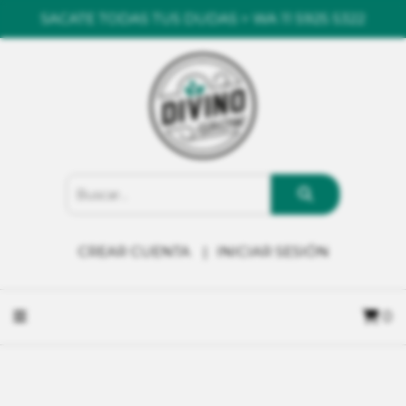
SACATE TODAS TUS DUDAS > WA 11 5925 5322
CREAR CUENTA
INICIAR SESIÓN
0