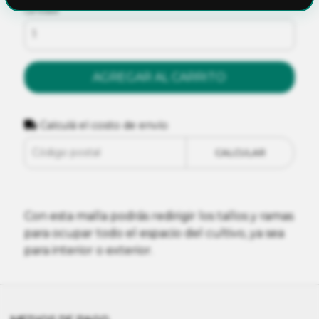
Cantidad
AGREGAR AL CARRITO
Calculá el costo de envío
CALCULAR
Con esta malla podrás redirigir los tallos y ramas
para ocupar todo el espacio del cultivo, ya sea
para interior o exterior.