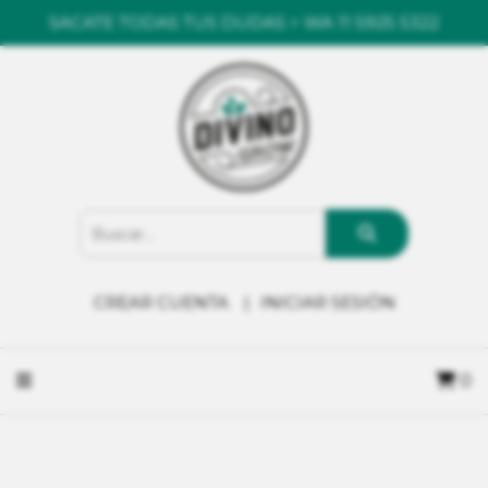
SACATE TODAS TUS DUDAS > WA 11 5925 5322
CREAR CUENTA
INICIAR SESIÓN
0