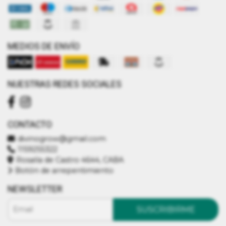
MEDIOS DE ENVÍO
NUESTRAS REDES SOCIALES
CONTACTO
divinogrow@gmail.com
1159255322
Rosalía de Castro 4644, CABA
Botón de arrepentimiento
NEWSLETTER
SUSCRIBIRME