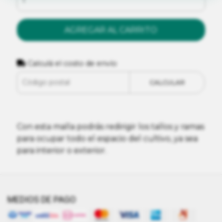
AGREGAR AL CARRITO
Calculá el costo de envío
CALCULAR
Con esta malla podrás redirigir los tallos y ramas
para ocupar todo el espacio del cultivo, ya sea
para interior o exterior.
MEDIOS DE PAGO