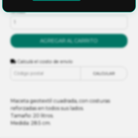
Cantidad
AGREGAR AL CARRITO
Calculá el costo de envío
CALCULAR
Maceta geotextil cuadrada, con costuras
reforzadas en todos sus lados.
Tamaño: 20 litros.
Medida: 28.5 cm.