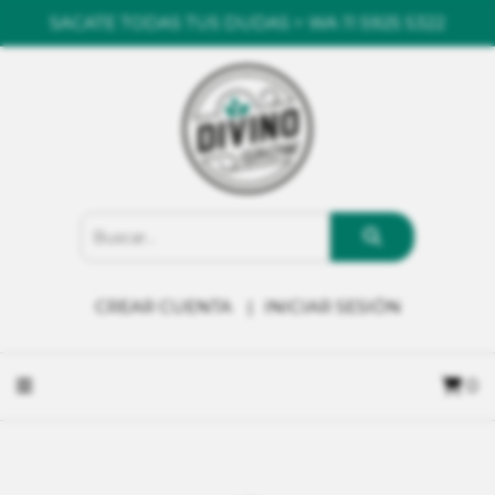
SACATE TODAS TUS DUDAS > WA 11 5925 5322
CREAR CUENTA
INICIAR SESIÓN
0