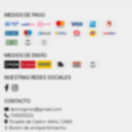
MEDIOS DE PAGO
MEDIOS DE ENVÍO
NUESTRAS REDES SOCIALES
CONTACTO
divinogrow@gmail.com
1159255322
Rosalía de Castro 4644, CABA
Botón de arrepentimiento