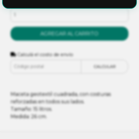
Cantidad
AGREGAR AL CARRITO
Calculá el costo de envío
CALCULAR
Maceta geotextil cuadrada, con costuras
reforzadas en todos sus lados.
Tamaño: 15 litros.
Medida: 26 cm.