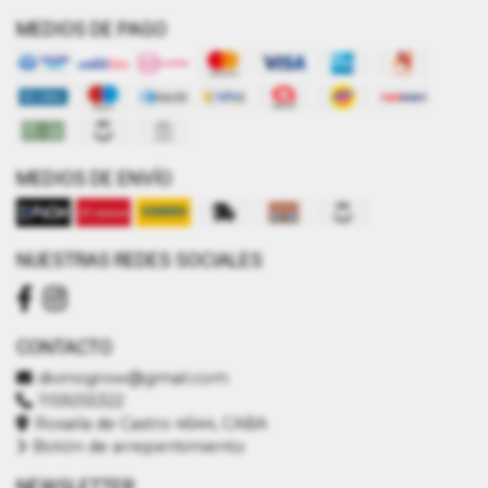
MEDIOS DE PAGO
MEDIOS DE ENVÍO
NUESTRAS REDES SOCIALES
CONTACTO
divinogrow@gmail.com
1159255322
Rosalía de Castro 4644, CABA
Botón de arrepentimiento
NEWSLETTER