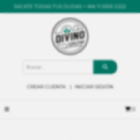
SACATE TODAS TUS DUDAS > WA 11 5925 5322
CREAR CUENTA
INICIAR SESIÓN
0