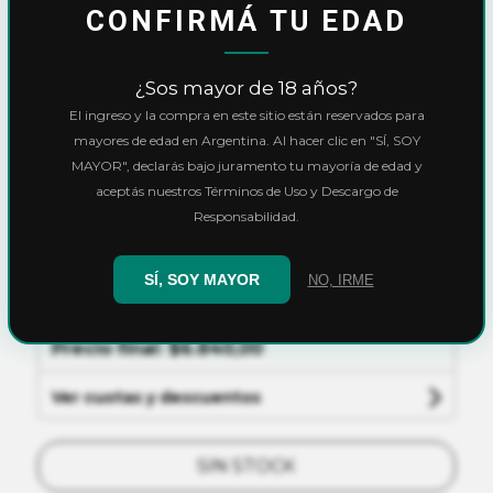
CONFIRMÁ TU EDAD
Inicio
Cultivo
Medición
¿Sos mayor de 18 años?
Power Buffer pH 4 y pH 7 50 mL
El ingreso y la compra en este sitio están reservados para
Power Buffer pH 4 y
mayores de edad en Argentina. Al hacer clic en "SÍ, SOY
MAYOR", declarás bajo juramento tu mayoría de edad y
pH 7 50 mL
aceptás nuestros Términos de Uso y Descargo de
Responsabilidad.
$7.600,00
SÍ, SOY MAYOR
NO, IRME
10% OFF
con
Transferencia
o
Efectivo
Precio final:
$6.840,00
Ver cuotas y descuentos
SIN STOCK