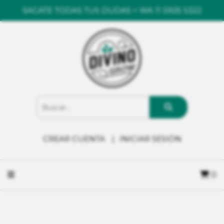
SACATE TODAS TUS DUDAS > WA 11 5925 5322
CREAR CUENTA
INICIAR SESIÓN
0