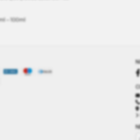
ml – 100ml
N
C
N