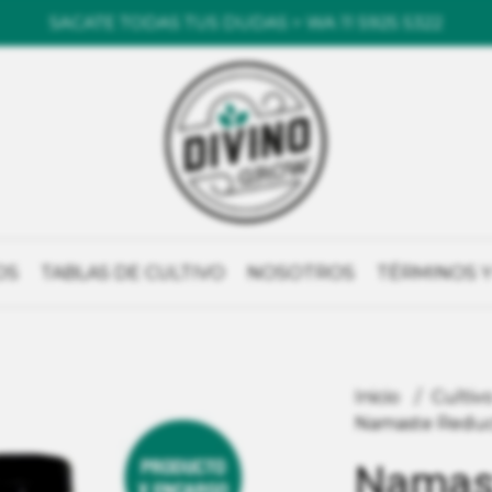
SACATE TODAS TUS DUDAS > WA 11 5925 5322
OS
TABLAS DE CULTIVO
NOSOTROS
TÉRMINOS Y
Inicio
Cultiv
Namaste Reduc
Namast