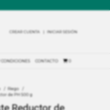
CREAR CUENTA
INICIAR SESIÓN
 CONDICIONES
CONTACTO
0
o
Riego
tor de PH 500 g
e Reductor de