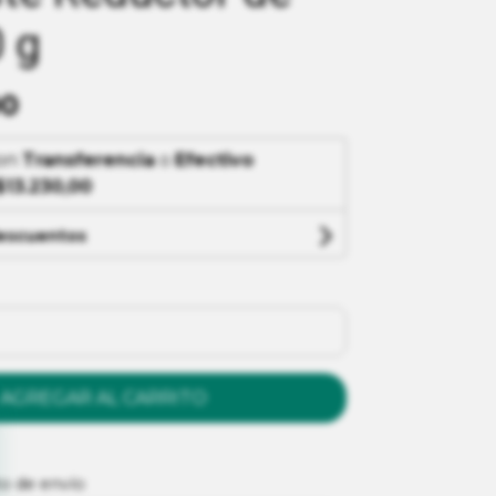
 g
00
on
Transferencia
o
Efectivo
$13.230,00
descuentos
AGREGAR AL CARRITO
to de envío