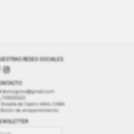
UESTRAS REDES SOCIALES
ONTACTO
divinogrow@gmail.com
1159255322
Rosalía de Castro 4644, CABA
Botón de arrepentimiento
EWSLETTER