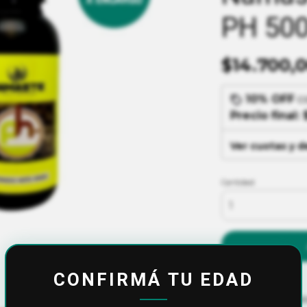
PH 500
$14.700,
10% OFF
c
Precio final:
Ver cuotas y 
Cantidad
CONFIRMÁ TU EDAD
Calculá el cos