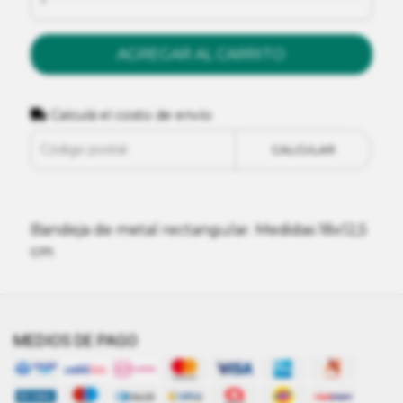
AGREGAR AL CARRITO
Calculá el costo de envío
CALCULAR
Bandeja de metal rectangular. Medidas 18x12,5
cm
MEDIOS DE PAGO