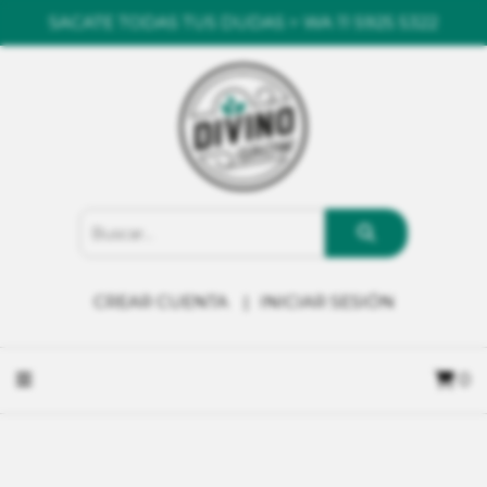
SACATE TODAS TUS DUDAS > WA 11 5925 5322
CREAR CUENTA
INICIAR SESIÓN
0