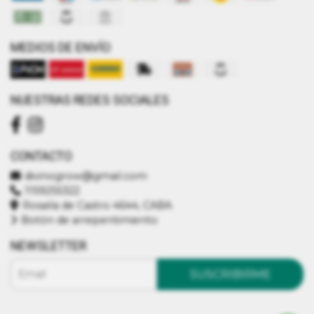
MEDIOS DE ENVÍO
NUESTRAS REDES SOCIALES
CONTACTO
divinogrow@gmail.com
1159255322
Rosalía de Castro 4644, CABA
Botón de arrepentimiento
NEWSLETTER
SUSCRIBIRME