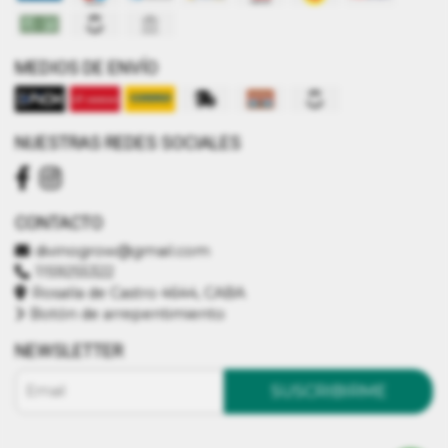
MEDIOS DE ENVÍO
NUESTRAS REDES SOCIALES
CONTACTO
divinogrow@gmail.com
1159255322
Rosalía de Castro 4644, CABA
Botón de arrepentimiento
NEWSLETTER
SUSCRIBIRME