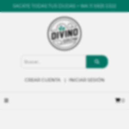
SACATE TODAS TUS DUDAS > WA 11 5925 5322
CREAR CUENTA
INICIAR SESIÓN
0