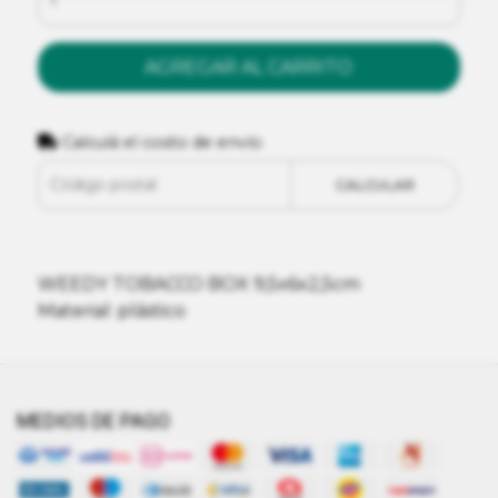
AGREGAR AL CARRITO
Calculá el costo de envío
CALCULAR
WEEDY TOBACCO BOX 9,5x6x2,5cm
Material: plástico
MEDIOS DE PAGO