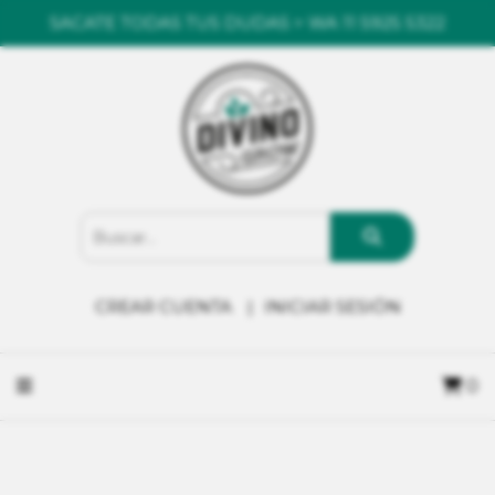
SACATE TODAS TUS DUDAS > WA 11 5925 5322
CREAR CUENTA
INICIAR SESIÓN
0