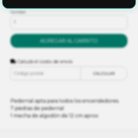
Cantidad
AGREGAR AL CARRITO
Calculá el costo de envío
CALCULAR
Pedernal apta para todos los encendedores.
7 piedras de pedernal
1 mecha de algodón de 12 cm aprox.