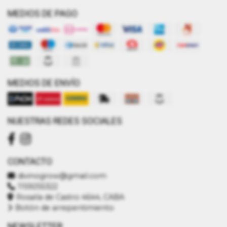
MEDIOS DE PAGO
MEDIOS DE ENVÍO
NUESTRAS REDES SOCIALES
CONTACTO
divinogrow@gmail.com
1159255322
Rosalía de Castro 4644, CABA
Botón de arrepentimiento
NEWSLETTER