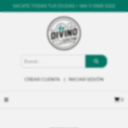
SACATE TODAS TUS DUDAS > WA 11 5925 5322
CREAR CUENTA
INICIAR SESIÓN
0