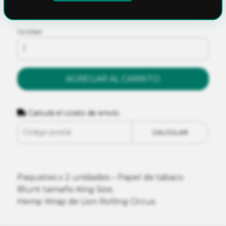
Ver cuotas y descuentos
Cantidad
AGREGAR AL CARRITO
Calculá el costo de envío
CALCULAR
Paquetes x 2 unidades – Papel de tabaco
Blunt tamaño King Size.
Hemp Wrap de Lion Rolling Circus.