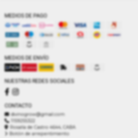
MEDIOS DE PAGO
MEDIOS DE ENVÍO
NUESTRAS REDES SOCIALES
CONTACTO
divinogrow@gmail.com
1159255322
Rosalía de Castro 4644, CABA
Botón de arrepentimiento