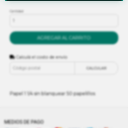
Cantidad
AGREGAR AL CARRITO
Calculá el costo de envío
CALCULAR
Papel 1 1/4 sin blanquear 50 papelillos
MEDIOS DE PAGO