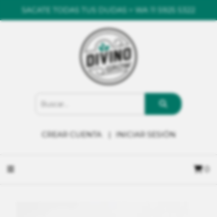
SACATE TODAS TUS DUDAS > WA 11 5925 5322
CREAR CUENTA
INICIAR SESIÓN
0