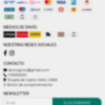
MEDIOS DE ENVÍO
NUESTRAS REDES SOCIALES
CONTACTO
divinogrow@gmail.com
1159255322
Rosalía de Castro 4644, CABA
Botón de arrepentimiento
NEWSLETTER
SUSCRIBIRME