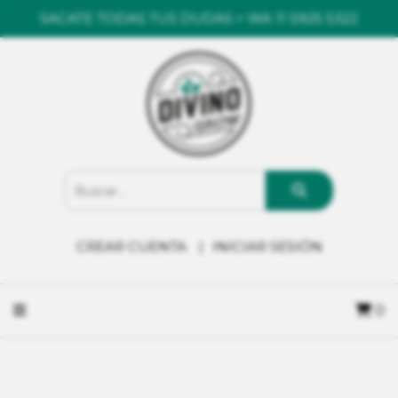
SACATE TODAS TUS DUDAS > WA 11 5925 5322
CREAR CUENTA
INICIAR SESIÓN
0