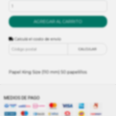
AGREGAR AL CARRITO
Calculá el costo de envío
CALCULAR
Papel King Size (110 mm) 50 papelillos
MEDIOS DE PAGO