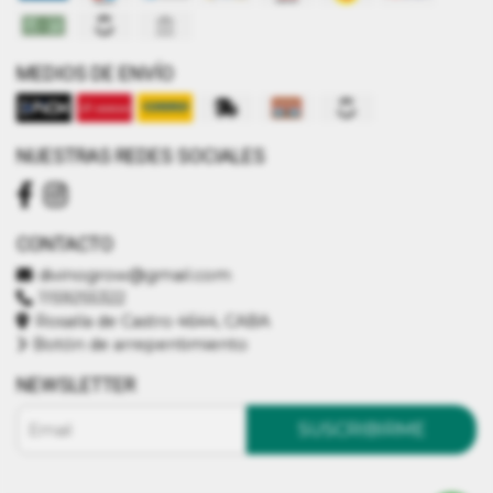
MEDIOS DE ENVÍO
NUESTRAS REDES SOCIALES
CONTACTO
divinogrow@gmail.com
1159255322
Rosalía de Castro 4644, CABA
Botón de arrepentimiento
NEWSLETTER
SUSCRIBIRME