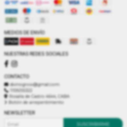
MEDIOS DE ENVÍO
NUESTRAS REDES SOCIALES
CONTACTO
divinogrow@gmail.com
1159255322
Rosalía de Castro 4644, CABA
Botón de arrepentimiento
NEWSLETTER
SUSCRIBIRME