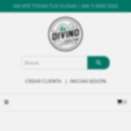
SACATE TODAS TUS DUDAS > WA 11 5925 5322
CREAR CUENTA
INICIAR SESIÓN
0