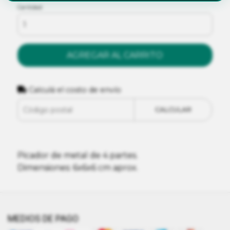
Cantidad
AGREGAR AL CARRITO
Calculá el costo de envío
CALCULAR
Picador de metal de 4 partes.
Dimensiones: 6x6x6 cm aprox.
MEDIOS DE PAGO