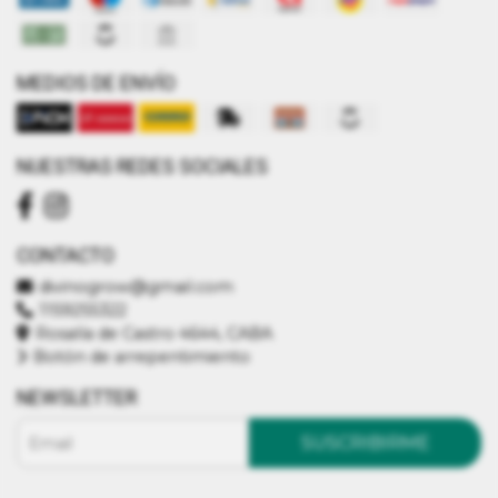
MEDIOS DE ENVÍO
NUESTRAS REDES SOCIALES
CONTACTO
divinogrow@gmail.com
1159255322
Rosalía de Castro 4644, CABA
Botón de arrepentimiento
NEWSLETTER
SUSCRIBIRME