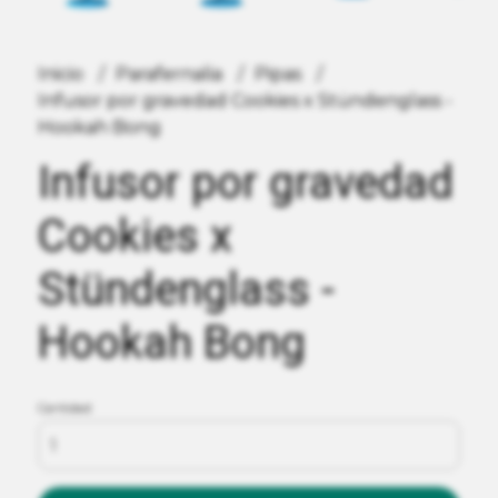
Inicio
Parafernalia
Pipas
Infusor por gravedad Cookies x Stündenglass -
Hookah Bong
Infusor por gravedad
Cookies x
Stündenglass -
Hookah Bong
Cantidad