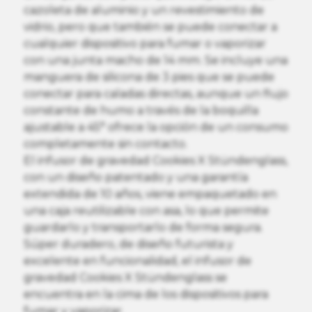
cazoleta de aluminio y un revestimiento de
vidrio, pero que también se puede conectar a
cualquier dispositivo para fumar o vaporizar
con una junta macho de 14 mm. Se incluye una
manguera de silicona de 3 pies que se puede
conectar para caladas directas, aunque un flujo
constante de humo a través de la boquilla
ajustable a 45° ofrece la opción de un consumo
completamente sin contacto.
El infusor de gravedad Cookies X Stündenglass,
con un diseño patentado y una garantía
extendida de 10 años, viene empaquetado en
una caja reutilizable con asa, lo que permite
guardarlo y transportarlo de forma segura.
Súper duradero, de diseño futurista y
excelente en funcionalidad, el infusor de
gravedad Cookies X Stündenglass se
encuentra en la cima de los dispositivos para
fumar y vaporizar.