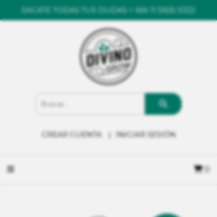
SACATE TODAS TUS DUDAS > WA 11 5925 5322
CREAR CUENTA
INICIAR SESIÓN
0