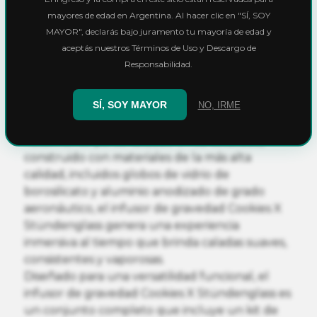
Berner, tenemos el honor de presentar Cookies
mayores de edad en Argentina. Al hacer clic en "SÍ, SOY
X Stündenglass® Gravity Infuser, una cachimba
MAYOR", declarás bajo juramento tu mayoría de edad y
de vidrio giratoria de 360° sofisticada y
aceptás nuestros Términos de Uso y Descargo de
elegantemente diseñada que genera
Responsabilidad.
activación de movimiento cinético a través del
desplazamiento de agua en cascada,
SÍ, SOY MAYOR
NO, IRME
tecnología de flujo de aire opuesto y la fuerza
natural de la gravedad.
Totalmente personalizado en su totalidad,
construido con materiales de la más alta
calidad, incluidos globos de vidrio de
borosilicato y aluminio anodizado de grado
aeronáutico, el infusor de gravedad Cookies X
Stündenglass genera una experiencia
inmersiva al tiempo que brinda caladas suaves,
consistentes y vaporosas.
Diseñado para una versatilidad funcional, el
infusor de gravedad Cookies X Stündenglass es
un conjunto completo que incluye un kit de