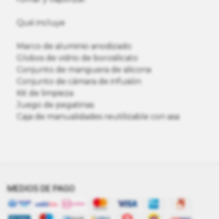
Qué incluye
Marco de aluminio anodizado
Globos de vidrio de borosilicato
Conjunto de manguera de silicona
Conjunto de cámara de infusión
Kit de limpieza
Juego de pegatinas
Caja de manualidades reutilizable con asa
MEDIOS DE PAGO