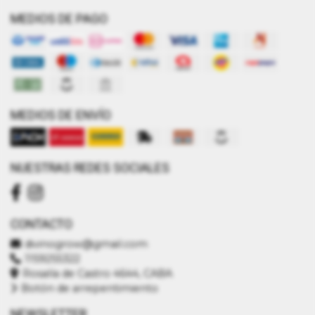
MEDIOS DE PAGO
MEDIOS DE ENVÍO
NUESTRAS REDES SOCIALES
CONTACTO
divinogrow@gmail.com
1159255322
Rosalía de Castro 4644, CABA
Botón de arrepentimiento
NEWSLETTER