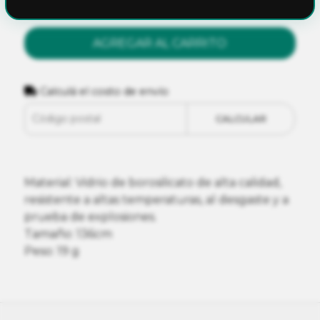
AGREGAR AL CARRITO
Calculá el costo de envío
CALCULAR
Material: Vidrio de borosilicato de alta calidad,
resistente a altas temperaturas, al desgaste y a
prueba de explosiones.
Tamaño: 136cm
Peso: 19 g