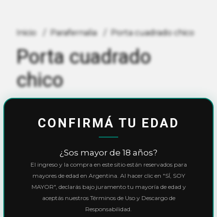
Inicio
Parafernalia
Porta cuadrado chico
Porta cuadrado
chico
$800,00
CONFIRMÁ TU EDAD
10% OFF
con
Transferencia
o
Efectivo
Precio final:
$720,00
¿Sos mayor de 18 años?
Ver cuotas y descuentos
El ingreso y la compra en este sitio están reservados para
mayores de edad en Argentina. Al hacer clic en "SÍ, SOY
MAYOR", declarás bajo juramento tu mayoría de edad y
Cantidad
aceptás nuestros Términos de Uso y Descargo de
Responsabilidad.