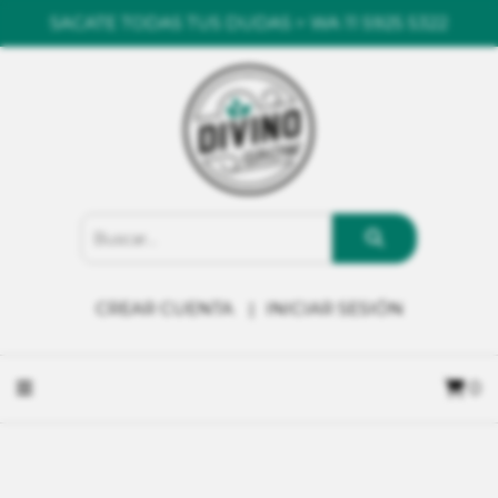
SACATE TODAS TUS DUDAS > WA 11 5925 5322
CREAR CUENTA
INICIAR SESIÓN
0