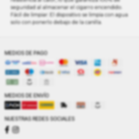
seguridad al almacenar el cigarro encendido.
Fácil de limpiar: El dispositivo se limpia con agua
solo con ponerlo debajo de la canilla.
MEDIOS DE PAGO
MEDIOS DE ENVÍO
NUESTRAS REDES SOCIALES