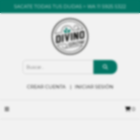
SACATE TODAS TUS DUDAS > WA 11 5925 5322
CREAR CUENTA
INICIAR SESIÓN
0