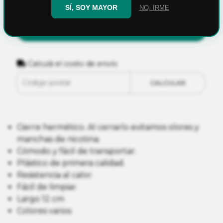
SÍ, SOY MAYOR
NO, IRME
AGREGAR AL CARRITO
Calculá el costo de envío
CALCULAR
Cierre hermético. Al cerrarlo evitamos olores y
manchas de nicotina.
Cómodo y fácil de transportar.
Plástico de primera calidad.
Resistencia al calor.
Fácil de limpiar.
Largo 12 cm
Colores varios