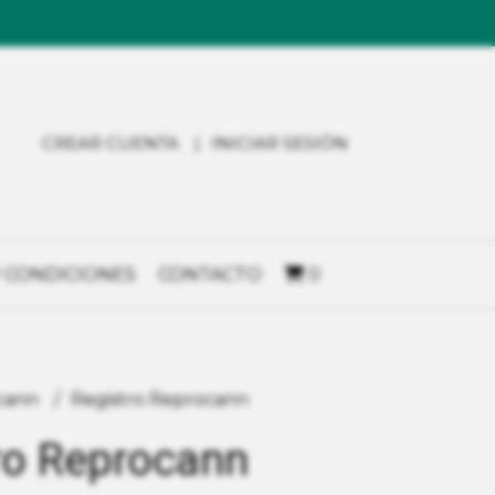
CREAR CUENTA
INICIAR SESIÓN
 CONDICIONES
CONTACTO
0
cann
Registro Reprocann
ro Reprocann