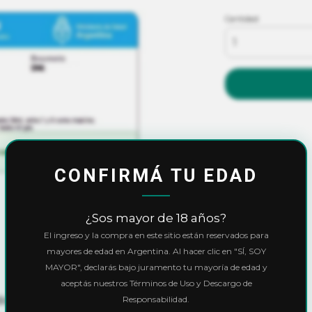
Cantidad
CONFIRMÁ TU EDAD
¿Sos mayor de 18 años?
El ingreso y la compra en este sitio están reservados para
mayores de edad en Argentina. Al hacer clic en "SÍ, SOY
MAYOR", declarás bajo juramento tu mayoría de edad y
aceptás nuestros Términos de Uso y Descargo de
Responsabilidad.
señada para poder registrar a