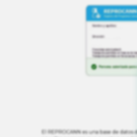
El REPROCANN es una base de datos di