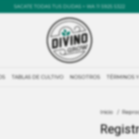
SACATE TODAS TUS DUDAS > WA 11 5925 5322
OS
TABLAS DE CULTIVO
NOSOTROS
TÉRMINOS Y
Inicio
Repro
Regist