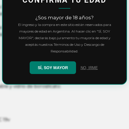
CONFIRMÁ TU EDAD
 LCD que permite ajustar la
ando una vaporización eficiente
¿Sos mayor de 18 años?
El ingreso y la compra en este sitio están reservados para
 tres velocidades es
mayores de edad en Argentina. Al hacer clic en "SÍ, SOY
esiones relajadas o reuniones con
MAYOR", declarás bajo juramento tu mayoría de edad y
aceptás nuestros Términos de Uso y Descargo de
Responsabilidad.
SÍ, SOY MAYOR
NO, IRME
le y vidrio de borosilicato.
C 19v